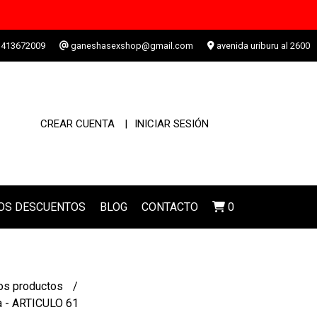
413672009
ganeshasexshop@gmail.com
avenida uriburu al 2600
CREAR CUENTA
INICIAR SESIÓN
LOS DESCUENTOS
BLOG
CONTACTO
0
os productos
a - ARTICULO 61