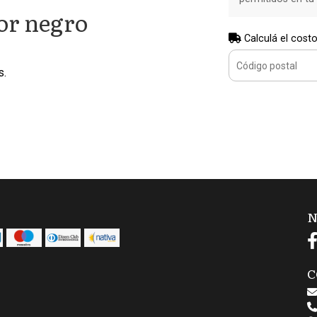
or negro
Calculá el costo
s.
N
C