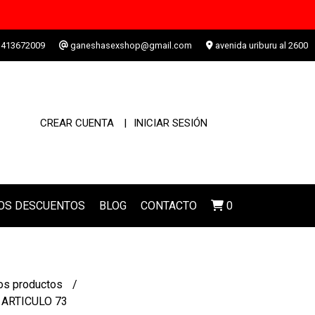
413672009
ganeshasexshop@gmail.com
avenida uriburu al 2600
CREAR CUENTA
INICIAR SESIÓN
LOS DESCUENTOS
BLOG
CONTACTO
0
os productos
- ARTICULO 73